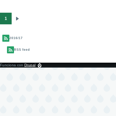
1
Paginación
Siguiente
página
2016/17
RSS feed
Funciona con
Drupal