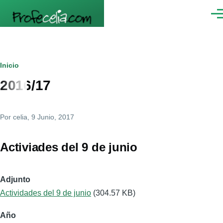
Pasar al contenido principal
Men
Ruta
Inicio
2016/17
de
navegación
Por
celia
, 9 Junio, 2017
Activiades del 9 de junio
Adjunto
Actividades del 9 de junio
(304.57 KB)
Año