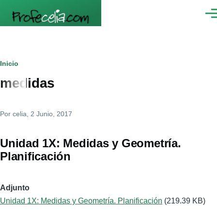
Pasar al contenido principal
Men
Ruta
Inicio
medidas
de
navegación
Por
celia
, 2 Junio, 2017
Unidad 1X: Medidas y Geometría.
Planificación
Adjunto
Unidad 1X: Medidas y Geometría. Planificación
(219.39 KB)