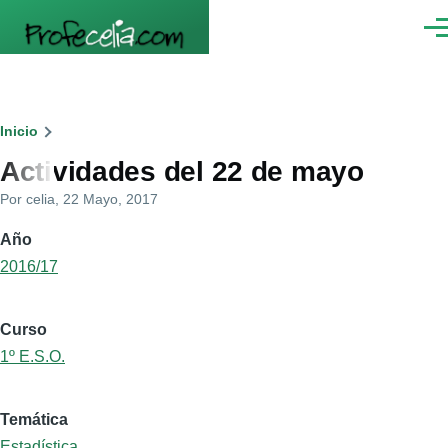
Pasar al contenido principal
Men
Ruta
Inicio
Actividades del 22 de mayo
de
Por
celia
, 22 Mayo, 2017
navegación
Año
2016/17
Curso
1º E.S.O.
Temática
Estadística