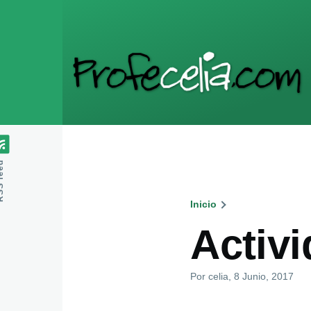
Pasar al contenido principal
feed
Inicio
Ruta
Activi
de
Por
celia
, 8 Junio, 2017
navegaci