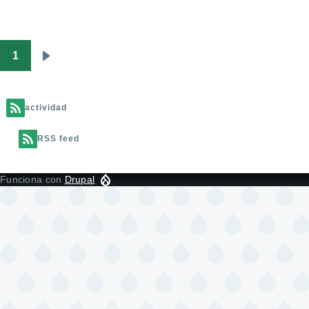
1
Paginación
Siguiente
página
actividad
RSS feed
Funciona con
Drupal