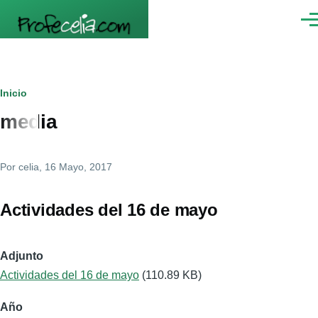
Pasar al contenido principal
Men
Ruta
Inicio
media
de
navegación
Por
celia
, 16 Mayo, 2017
Actividades del 16 de mayo
Adjunto
Actividades del 16 de mayo
(110.89 KB)
Año