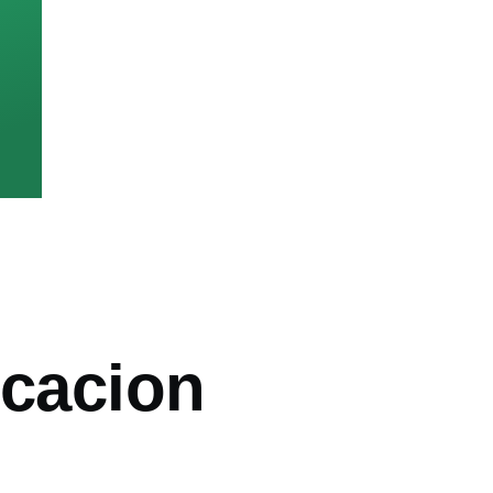
icacion
ón