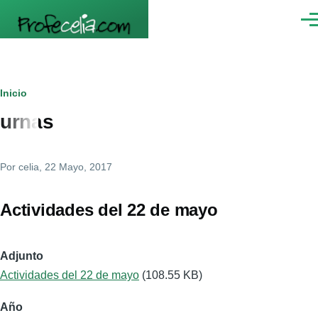
Pasar al contenido principal
Men
Ruta
Inicio
urnas
de
navegación
Por
celia
, 22 Mayo, 2017
Actividades del 22 de mayo
Adjunto
Actividades del 22 de mayo
(108.55 KB)
Año