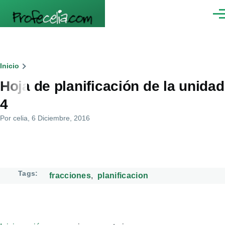
Pasar al contenido principal
Men
Ruta
Inicio
Hoja de planificación de la unidad
de
4
navegación
Por
celia
, 6 Diciembre, 2016
Tags
fracciones
planificacion