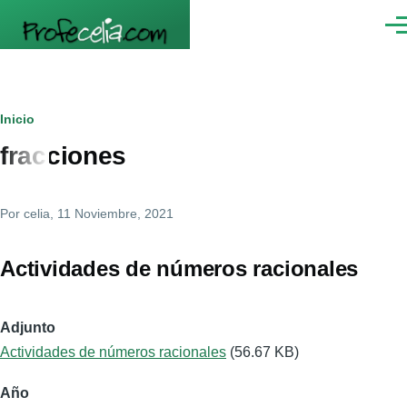
Pasar al contenido principal
Men
Ruta
Inicio
fracciones
de
navegación
Por
celia
, 11 Noviembre, 2021
Actividades de números racionales
Adjunto
Actividades de números racionales
(56.67 KB)
Año