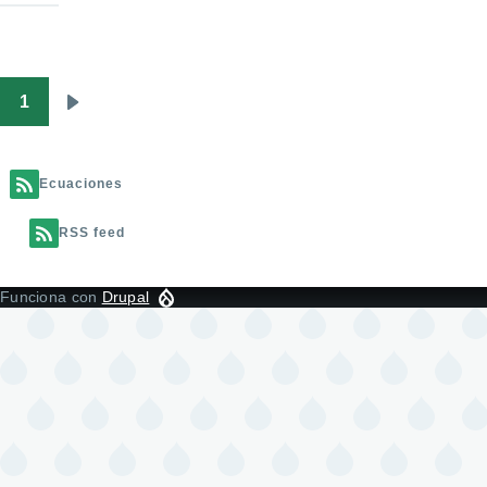
1
Paginación
Siguiente
página
Ecuaciones
RSS feed
Funciona con
Drupal