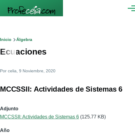
Pasar al contenido principal
Men
Ruta
Inicio
Álgebra
Ecuaciones
de
navegación
Por
celia
, 9 Noviembre, 2020
MCCSSII: Actividades de Sistemas 6
Adjunto
MCCSSII: Actividades de Sistemas 6
(125.77 KB)
Año