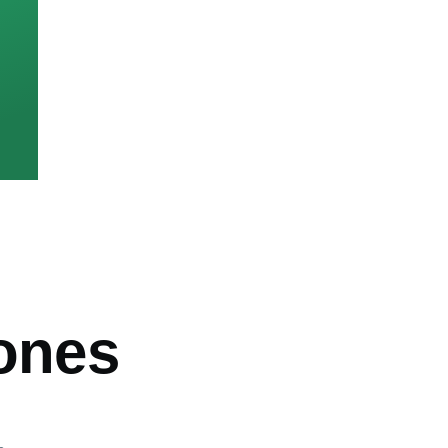
iones
ón