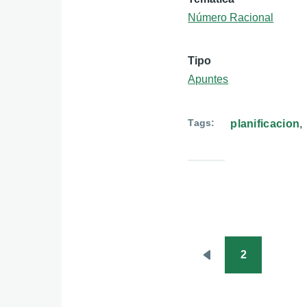
Número Racional
Tipo
Apuntes
Tags
planificacion
2
Paginación
Página
anterior