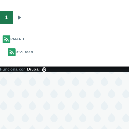
1
Paginación
Siguiente
página
PMAR I
RSS feed
Funciona con
Drupal