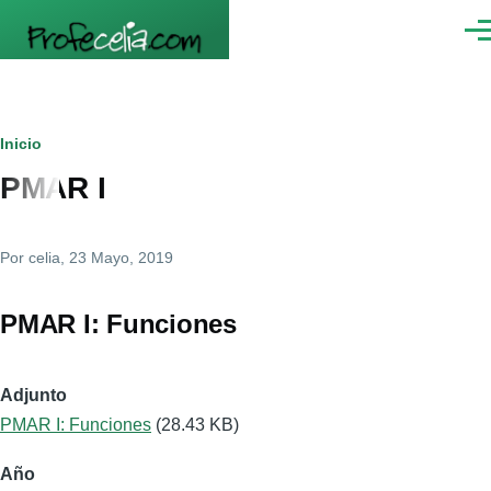
Pasar al contenido principal
Men
Ruta
Inicio
PMAR I
de
navegación
Por
celia
, 23 Mayo, 2019
PMAR I: Funciones
Adjunto
PMAR I: Funciones
(28.43 KB)
Año