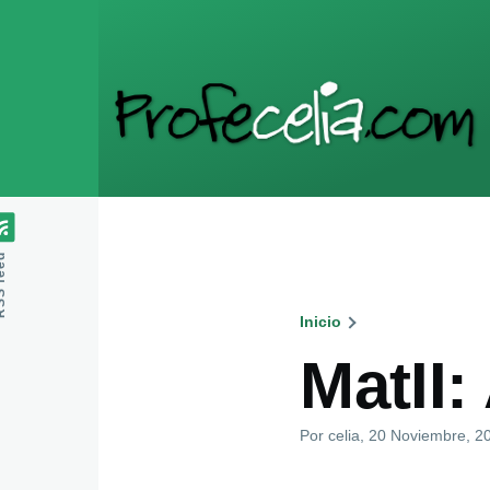
Pasar al contenido principal
feed
Inicio
Ruta
MatII:
de
Por
celia
, 20 Noviembre, 2
navegaci