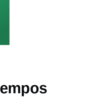
iempos
ón