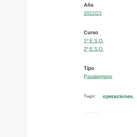
Año
2022/23
Curso
1º E.S.O.
2º E.S.O.
Tipo
Pasatiempos
Tags
operaciones