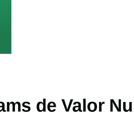
ams de Valor N
ón