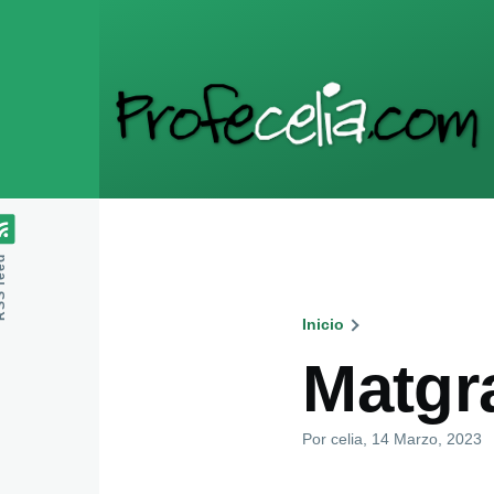
Pasar al contenido principal
feed
Inicio
Ruta
Matgr
de
Por
celia
, 14 Marzo, 2023
navegaci