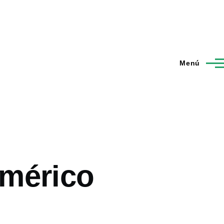
Menú
umérico