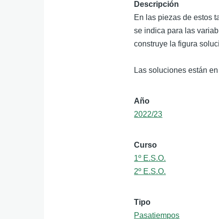
Descripción
En las piezas de estos 
se indica para las varia
construye la figura soluc
Las soluciones están en
Año
2022/23
Curso
1º E.S.O.
2º E.S.O.
Tipo
Pasatiempos