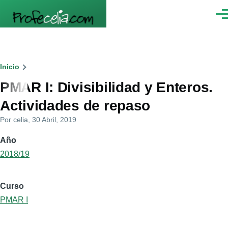
Pasar al contenido principal
Men
Ruta
Inicio
PMAR I: Divisibilidad y Enteros.
de
Actividades de repaso
navegación
Por
celia
, 30 Abril, 2019
Año
2018/19
Curso
PMAR I