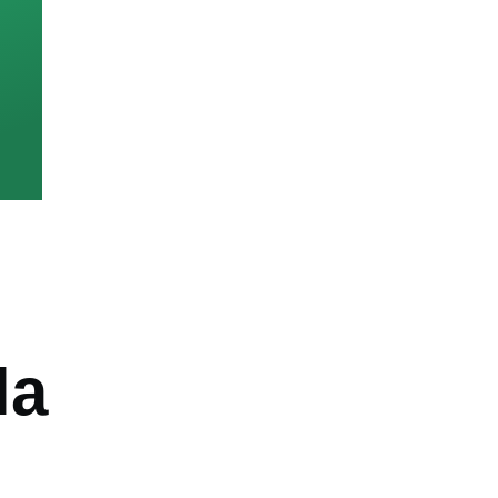
la
ón