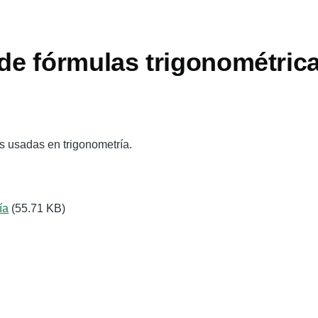
e fórmulas trigonométric
 usadas en trigonometría.
ía
(55.71 KB)