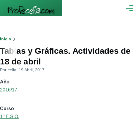
Pasar al contenido principal
Men
Ruta
Inicio
Tablas y Gráficas. Actividades de
de
18 de abril
navegación
Por
celia
, 19 Abril, 2017
Año
2016/17
Curso
1º E.S.O.