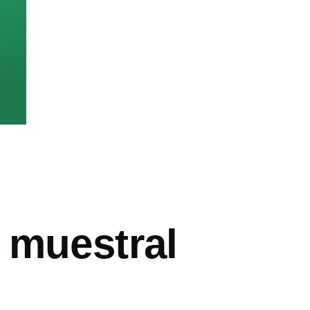
 muestral
ón