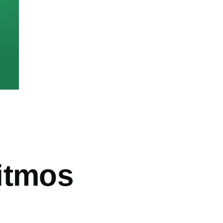
itmos
ón