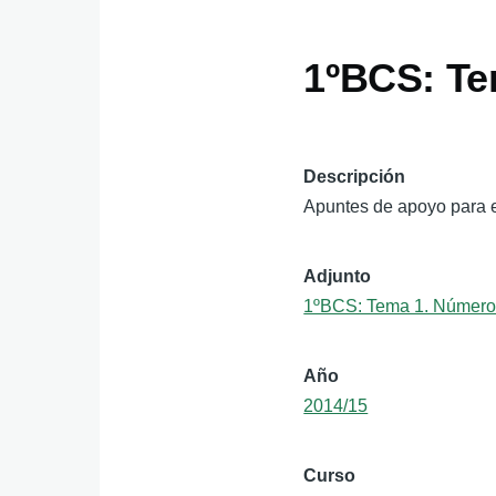
1ºBCS: Te
Descripción
Apuntes de apoyo para e
Adjunto
1ºBCS: Tema 1. Número
Año
2014/15
Curso