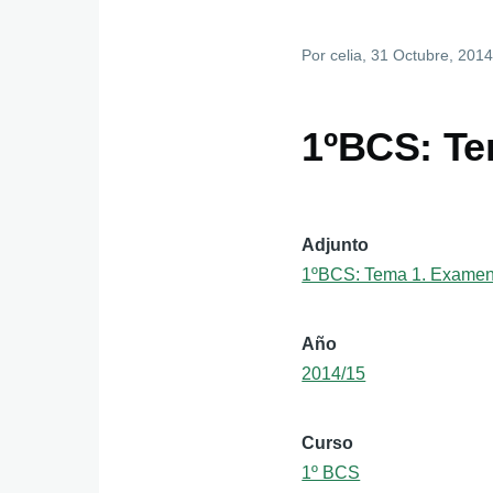
Por
celia
, 31 Octubre, 201
1ºBCS: Te
Adjunto
1ºBCS: Tema 1. Exame
Año
2014/15
Curso
1º BCS