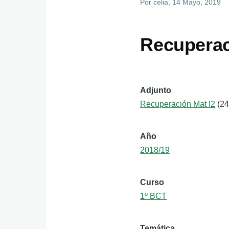
Por
celia
, 14 Mayo, 2019
Recuperac
Adjunto
Recuperación Mat I2
(2
Año
2018/19
Curso
1º BCT
Temática