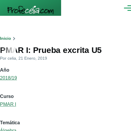
Pasar al contenido principal
Men
Ruta
Inicio
PMAR I: Prueba excrita U5
de
Por
celia
, 21 Enero, 2019
navegación
Año
2018/19
Curso
PMAR I
Temática
Álgebra