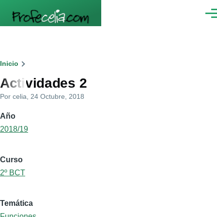
Pasar al contenido principal
Men
Ruta
Inicio
Actividades 2
de
Por
celia
, 24 Octubre, 2018
navegación
Año
2018/19
Curso
2º BCT
Temática
Funciones