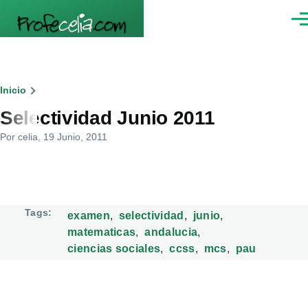
Pasar al contenido principal
Men
Ruta
Inicio
Selectividad Junio 2011
de
Por
celia
, 19 Junio, 2011
navegación
Tags
examen
selectividad
junio
matematicas
andalucia
ciencias sociales
ccss
mcs
pau