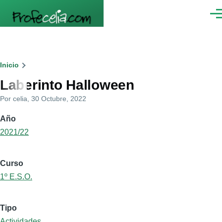
Pasar al contenido principal
Men
Ruta
Inicio
Laberinto Halloween
de
Por
celia
, 30 Octubre, 2022
navegación
Año
2021/22
Curso
1º E.S.O.
Tipo
Actividades