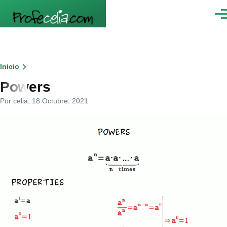
Pasar al contenido principal
Men
Ruta
Inicio
Powers
de
Por
celia
, 18 Octubre, 2021
navegación