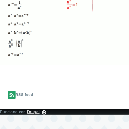
RSS feed
Funciona con
Drupal