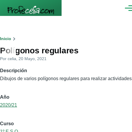
Pasar al contenido principal
Men
Ruta
Inicio
Polígonos regulares
de
Por
celia
, 20 Mayo, 2021
navegación
Descripción
Dibujos de varios polígonos regulares para realizar actividades
Año
2020/21
Curso
1º E.S.O.