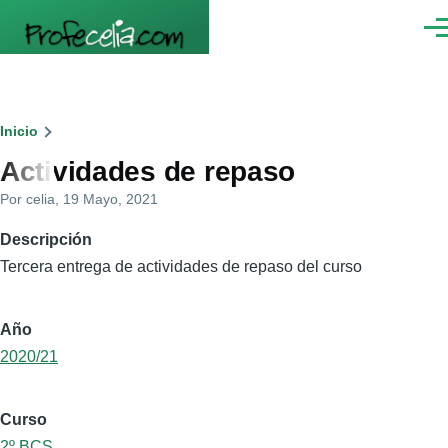
Pasar al contenido principal
Men
Ruta
Inicio
Actividades de repaso
de
Por
celia
, 19 Mayo, 2021
navegación
Descripción
Tercera entrega de actividades de repaso del curso
Año
2020/21
Curso
2º BCS