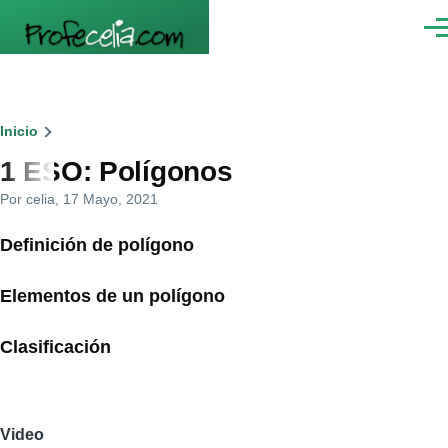
Pasar al contenido principal
Men
Ruta
Inicio
1 ESO: Polígonos
de
Por
celia
, 17 Mayo, 2021
navegación
Definición de polígono
Elementos de un polígono
Clasificación
Video