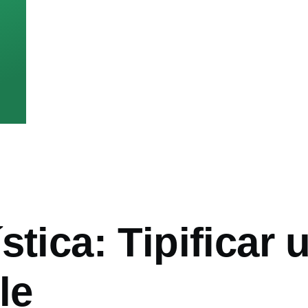
stica: Tipificar 
le
ón