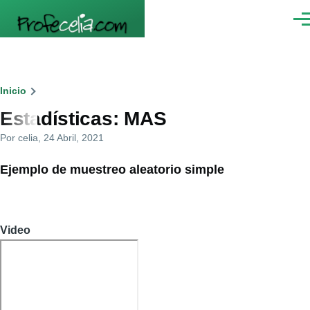
Pasar al contenido principal
Men
Ruta
Inicio
Estadísticas: MAS
de
Por
celia
, 24 Abril, 2021
navegación
Ejemplo de muestreo aleatorio simple
Video