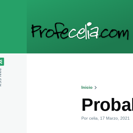
Pasar al contenido principal
feed
Inicio
Ruta
Proba
de
Por
celia
, 17 Marzo, 2021
navegaci