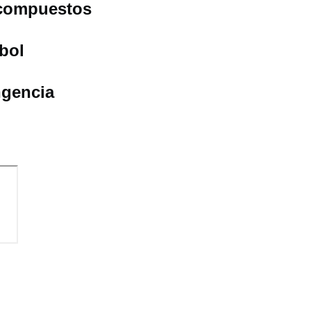
compuestos
bol
ngencia