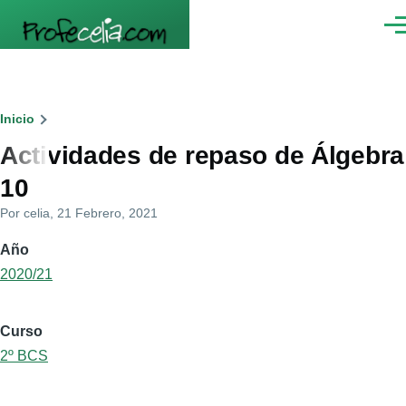
Pasar al contenido principal
Men
Ruta
Inicio
Actividades de repaso de Álgebra
de
10
navegación
Por
celia
, 21 Febrero, 2021
Año
2020/21
Curso
2º BCS