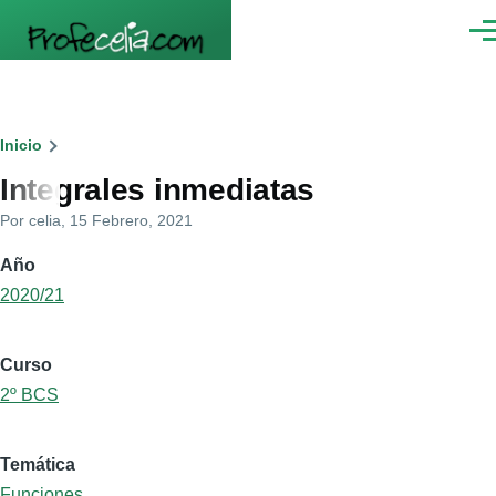
Pasar al contenido principal
Men
Ruta
Inicio
Integrales inmediatas
de
Por
celia
, 15 Febrero, 2021
navegación
Año
2020/21
Curso
2º BCS
Temática
Funciones