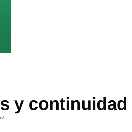
s y continuidad
020
ón