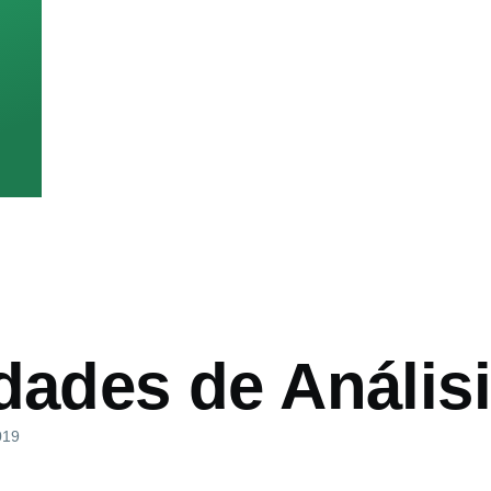
dades de Anális
019
ón