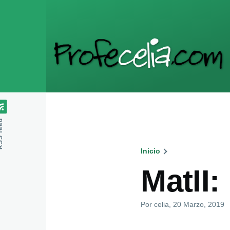
Pasar al contenido principal
feed
Inicio
Ruta
MatII:
de
Por
celia
, 20 Marzo, 2019
navegaci