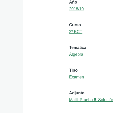
Año
2018/19
Curso
2º BCT
Temática
Álgebra
Tipo
Examen
Adjunto
MatII: Prueba 6. Solució