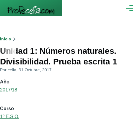
Pasar al contenido principal
Men
Ruta
Inicio
Unidad 1: Números naturales.
de
Divisibilidad. Prueba escrita 1
navegación
Por
celia
, 31 Octubre, 2017
Año
2017/18
Curso
1º E.S.O.