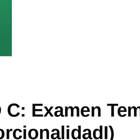
 C: Examen Tem
rcionalidadI)
ón