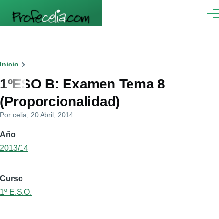
Pasar al contenido principal
Men
Ruta
Inicio
1ºESO B: Examen Tema 8
de
(Proporcionalidad)
navegación
Por
celia
, 20 Abril, 2014
Año
2013/14
Curso
1º E.S.O.