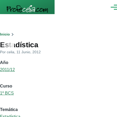
Pasar al contenido principal
Men
Ruta
Inicio
Estadística
de
Por
celia
, 11 Junio, 2012
navegación
Año
2011/12
Curso
1º BCS
Temática
Estadística