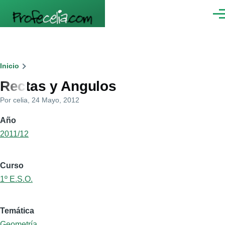
Pasar al contenido principal
Men
Ruta
Inicio
Rectas y Angulos
de
Por
celia
, 24 Mayo, 2012
navegación
Año
2011/12
Curso
1º E.S.O.
Temática
Geometría