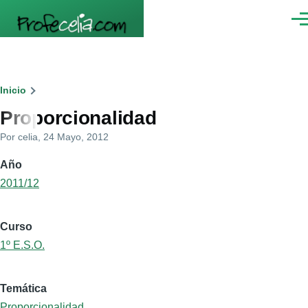
Pasar al contenido principal
Men
Ruta
Inicio
Proporcionalidad
de
Por
celia
, 24 Mayo, 2012
navegación
Año
2011/12
Curso
1º E.S.O.
Temática
Proporcionalidad